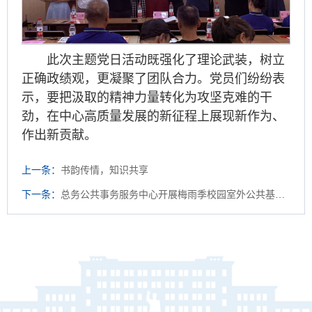
此次主题党日活动既强化了理论武装，树立
正确政绩观，更凝聚了团队合力。党员们纷纷表
示，要把汲取的精神力量转化为攻坚克难的干
劲，在中心高质量发展的新征程上展现新作为、
作出新贡献。
上一条：
书韵传情，知识共享
下一条：
总务公共事务服务中心开展梅雨季校园室外公共基础设施安全大排查