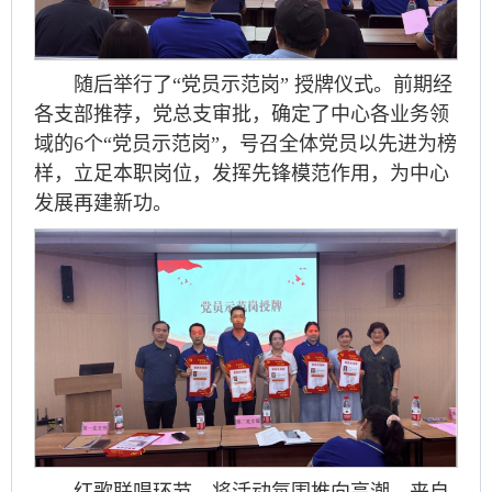
随后举行了“党员示范岗” 授牌仪式。前期经
各支部推荐，党总支审批，确定了中心各业务领
域的6个“党员示范岗”，号召全体党员以先进为榜
样，立足本职岗位，发挥先锋模范作用，为中心
发展再建新功。