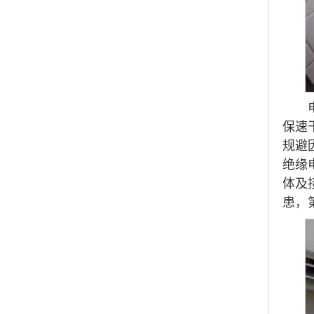
保速
规避
绝缘
体及
患，