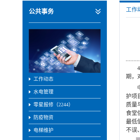
工作
公共事务
期，
工作动态
水电管理
护项
质量
零星报修（2244）
食堂
防疫物资
最低
不误
电梯维护