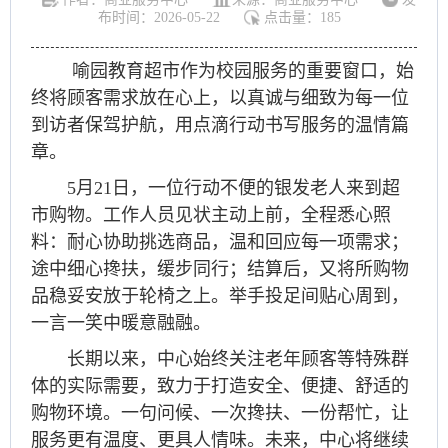
布时间：2026-05-22
点击量：
185
喻园教育超市作为校园服务的重要窗口，始
终将顾客需求放在心上，以真诚与细致为每一位
到访者保驾护航，用点滴行动书写服务的温情篇
章。
5月21日，一位行动不便的银发老人来到超
市购物。工作人员见状主动上前，全程悉心照
料：耐心协助挑选商品，温和回应每一项需求；
途中细心搀扶，缓步同行；结算后，又将所购物
品稳妥安放于轮椅之上。举手投足间贴心周到，
一言一笑中暖意融融。
长期以来，中心始终关注老年顾客等特殊群
体的实际需要，致力于打造安全、便捷、舒适的
购物环境。一句问候、一次搀扶、一份帮忙，让
服务更有温度、更具人情味。未来，中心将继续