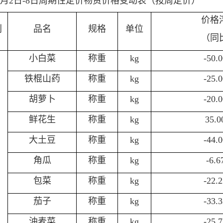
7月2日-8日周期性定价物资价格变动表（按周定价）
价格
别
品名
规格
单位
（同
小白菜
称重
kg
-50.
铁棍山药
称重
kg
-25.
胡萝卜
称重
kg
-20.
鲜花生
称重
kg
35.
大土豆
称重
kg
-44.
角瓜
称重
kg
-6.
包菜
称重
kg
-22.
茄子
称重
kg
-33.
油麦菜
称重
kg
-25.