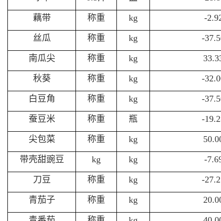
藕带
称重
kg
-2.
丝瓜
称重
kg
-37.
南瓜尖
称重
kg
33.
秋葵
称重
kg
-32.
白豆角
称重
kg
-37.
蚕豆米
称重
瓶
-19.
尖包菜
称重
kg
50.
带壳甜豌豆
kg
kg
-7.
刀豆
称重
kg
-27.
青茄子
称重
kg
20.
青番茄
称重
kg
40.