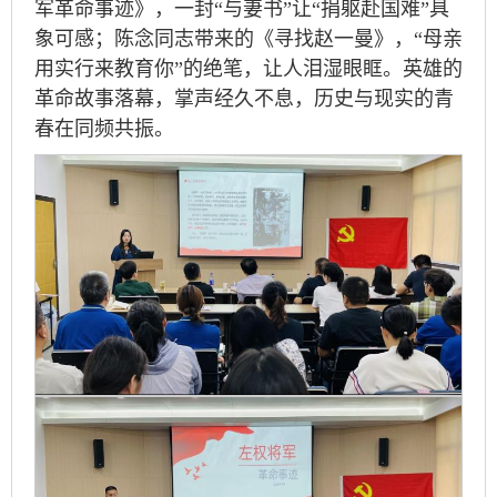
军革命事迹》，一封“与妻书”让“捐躯赴国难”具
象可感；陈念同志带来的《寻找赵一曼》，“母亲
用实行来教育你”的绝笔，让人泪湿眼眶。英雄的
革命故事落幕，掌声经久不息，历史与现实的青
春在同频共振。