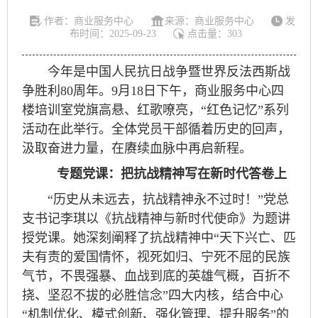
作者：商业服务中心
来源：商业服务中心
发
布时间：2025-09-23
点击量：
303
今年是中国人民抗日战争暨世界反法西斯战
争胜利80周年。9月18日下午，商业服务中心四
楼培训室党旗高悬、红歌嘹亮，“红色记忆”系列
活动在此举行。全体党员干部循着历史的回声，
汲取奋进力量，在赓续血脉中再启新程。
专题党课：把抗战精神写在新时代答卷上
“历史从未远去，抗战精神永不过时！”党总
支书记李琪以《抗战精神与新时代使命》为题讲
授党课。她深刻阐释了抗战精神中“天下兴亡、匹
夫有责的爱国情怀，视死如归、宁死不屈的民族
气节，不畏强暴、血战到底的英雄气概，百折不
挠、坚忍不拔的必胜信念”四大内核，结合中心
“机制优化、模式创新、强化管理、提升服务”的