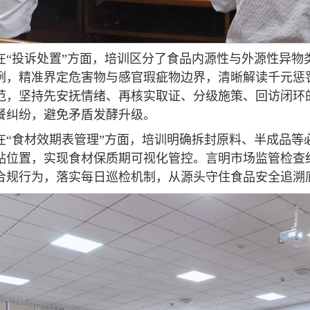
在“投诉处置”方面，培训区分了食品内源性与外源性异物
例，精准界定危害物与感官瑕疵物边界，清晰解读千元惩
范，坚持先安抚情绪、再核实取证、分级施策、回访闭环
餐纠纷，避免矛盾发酵升级。
在“食材效期表管理”方面，培训明确拆封原料、半成品等
贴位置，实现食材保质期可视化管控。言明市场监管检查
合规行为，落实每日巡检机制，从源头守住食品安全追溯