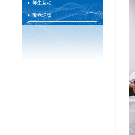
师生互动
敬老送餐